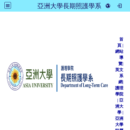
亞洲大學長期照護學系
:::
首
頁
|
網站
導
覽
|
英文
系
網
|
護理
學院
|
亞
洲大
學
|
亞洲
大學