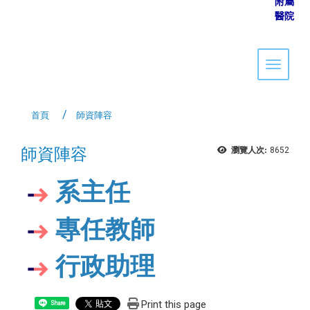
附屬
醫院
Toggle 
首頁
師資陣容
師資陣容
瀏覽人次:
8652
系主任
專任教師
行政助理
Print this page
Share