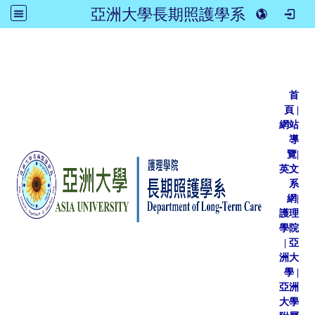
亞洲大學長期照護學系
:::
首
頁
|
網站
導
覽
|
英文
系
網
|
護理
學院
|
亞
洲大
學
|
亞洲
大學