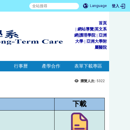
Language
登入
首頁
|
網站導覽
|
英文系
網
|
護理學院
|
亞洲
大學
|
亞洲大學附
屬醫院
行事曆
產學合作
表單下載專區
瀏覽人次:
5322
下載