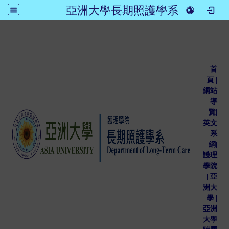
亞洲大學長期照護學系
:::
首
頁
|
網站
導
覽
|
英文
系
網
|
護理
學院
|
亞
洲大
學
|
亞洲
大學