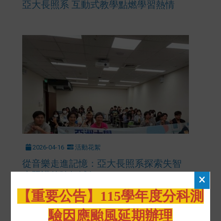
亞大長照系 互動式教學點燃學習熱情
2026-04-16
活動花絮
從音樂走進記憶：亞大長照系探索失智
症照護的跨領域價
【重要公告】115學年度分科測
驗因應颱風延期辦理