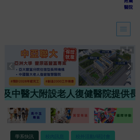
附屬
醫院
Toggle 
醫大附設老人復健醫院提供長期照
學系快訊
校內訊息
校外活動/研討會