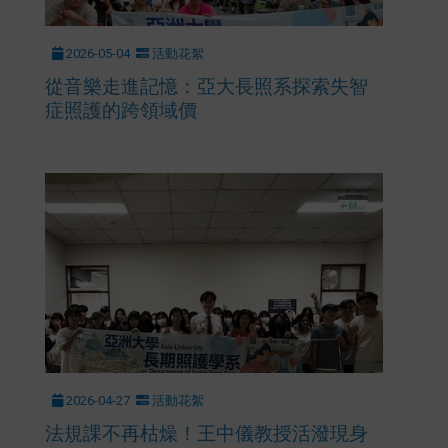
2026-05-04
活動花絮
從音樂走進記憶：亞大長照系探索失智
症照護的跨領域價
2026-04-27
活動花絮
法規課不再枯燥！王中儀教授活潑現身