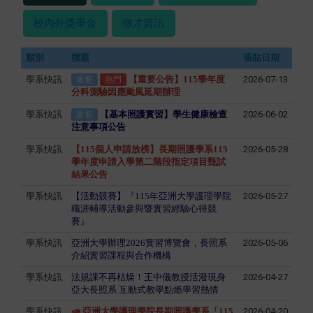
校內外獎學金
徵才資訊
類別
標題
張貼日期
學系快訊
【重要公告】115學年度
2026-07-13
重要
熱門
分科測驗因應颱風延期辦理
學系快訊
【基本照護實習】學生健康檢查
2026-06-02
重要
注意事項公告
學系快訊
【115個人申請放榜】長期照護學系115
2026-05-28
學年度申請入學第二階段指定項目甄試
結果公告
學系快訊
【活動競賽】『115年亞洲大學護理學院
2026-05-27
職涯輔導活動參與暨實習經驗心得競
賽』
學系快訊
亞洲大學辦理2026實習博覽會，長照系
2026-05-06
介紹實習課程與合作機構
學系快訊
法規課不再枯燥！王中儀教授活潑現身
2026-04-27
亞大長照系 互動式教學點燃學習熱情
學系快訊
📣 亞洲大學護理學院長期照護學系「115
2026-04-20