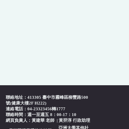
聯絡地址：413305 臺中市霧峰區柳豐路500
號(健康大樓2F H222)
連絡電話：04-23323456轉1777
聯絡時間：週一至週五 8：00-17：10
網頁負責人：黃建華 老師
|
黃羿淳 行政助理
亞洲大學其他社