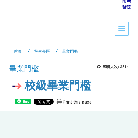
附屬
醫院
Toggle 
首頁
學生專區
畢業門檻
畢業門檻
瀏覽人次:
3514
校級畢業門檻
Print this page
Share