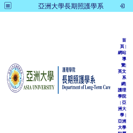
亞洲大學長期照護學系
:::
首
頁
|
網站
導
覽
|
英文
系
網
|
護理
學院
|
亞
洲大
學
|
亞洲
大學