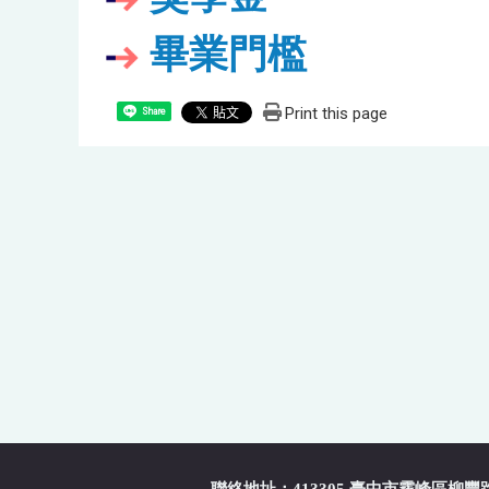
畢業門檻
Print this page
Share