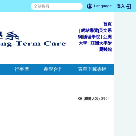
Language
登入
首頁
|
網站導覽
|
英文系
網
|
護理學院
|
亞洲
大學
|
亞洲大學附
屬醫院
行事曆
產學合作
表單下載專區
瀏覽人次:
3904