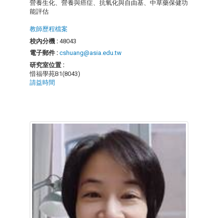
營養生化、營養與癌症、抗氧化與自由基、中草藥保健功
能評估
教師歷程檔案
校內分機 :
48043
電子郵件 :
cshuang@asia.edu.tw
研究室位置 :
惜福學苑B1(8043)
請益時間