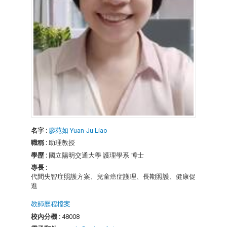
名字 :
廖苑如 Yuan-Ju Liao
職稱 :
助理教授
學歷 :
國立陽明交通大學 護理學系 博士
專長 :
代間失智症照護方案、兒童癌症護理、長期照護、健康促
進
教師歷程檔案
校內分機 :
48008