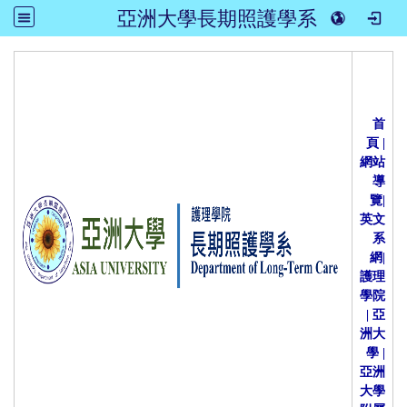
亞洲大學長期照護學系
:::
首
頁
|
網站
導
覽
|
英文
系
網
|
護理
學院
|
亞
洲大
學
|
亞洲
大學