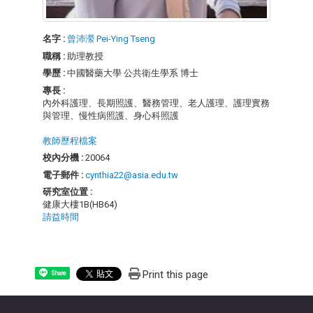
名字 :
曾沛瀠 Pei-Ying Tseng
職稱 :
助理教授
學歷 :
中國醫藥大學 公共衛生學系 博士
專長 :
內外科護理、長期照護、醫務管理、老人護理、護理實務
與管理、慢性病照護、身心科照護
教師歷程檔案
校內分機 :
20064
電子郵件 :
cynthia22@asia.edu.tw
研究室位置 :
健康大樓1B(HB64)
請益時間
Print this page
Share