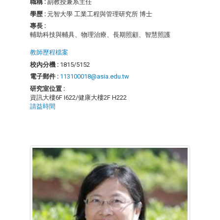
職稱 :
副教授兼系主任
學歷 :
元智大學 工業工程與管理研究所 博士
專長 :
輔助科技與輔具、物理治療、長期照顧、智慧照護
教師歷程檔案
校內分機 :
1815/5152
電子郵件 :
113100018@asia.edu.tw
研究室位置 :
資訊大樓6F I622/健康大樓2F H222
請益時間