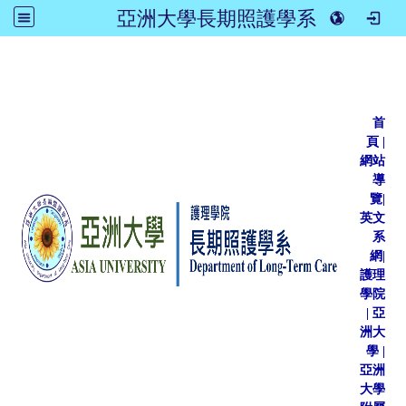
亞洲大學長期照護學系
:::
首
頁
|
網站
導
覽
|
英文
系
網
|
護理
學院
|
亞
洲大
學
|
亞洲
大學