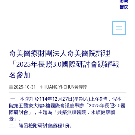
附屬
醫院
Toggle 
奇美醫療財團法人奇美醫院辦理
「2025年長照3.0國際研討會踴躍報
名參加
2025-10-31
HUANG,YI-CHUN黃羿淳
一、本院訂於114年12月27日(星期六)上午9時，假本
院第五醫療大樓5樓國際會議廳舉辦「2025年長照3.0國
際研討會」，主題為「共築無牆醫院．永續健康願
景」。
二、隨函檢附研討會議程1份。