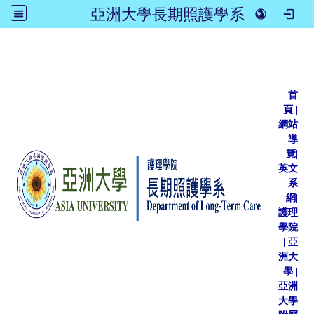
亞洲大學長期照護學系
:::
首
頁
|
網站
導
覽
|
英文
系
網
|
護理
學院
|
亞
洲大
學
|
亞洲
大學