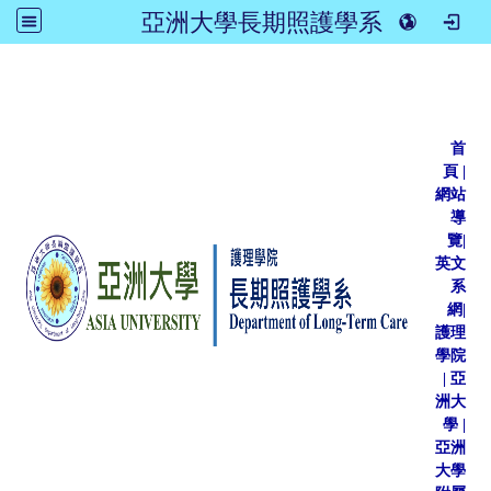
亞洲大學長期照護學系
:::
首
頁
|
網站
導
覽
|
英文
系
網
|
護理
學院
|
亞
洲大
學
|
亞洲
大學