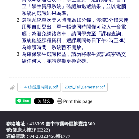
至「學生資訊系統」確認加退選結果，並以電腦
系統內選課結果為準。
選課系統單次登入時間為10分鐘，停滯3分鐘未使
用即自動登出，單一帳號同時間僅可登入一台電
腦；為避免網路塞車，請同學先至「課程查詢」
系統確認課程資料；選課期間每日下午2時至3時
為維護時間，系統暫不開放。
為確保學生選課權益，請勿將學生資訊統密碼交
給任何人，並請定期更換密碼。
114-1加退選時間表.pdf
2025_Fall_Semester.pdf
Print this page
Share
聯絡地址：413305 臺中市霧峰區柳豐路500
號(健康大樓2F H222)
連絡電話：04-23323456轉1777