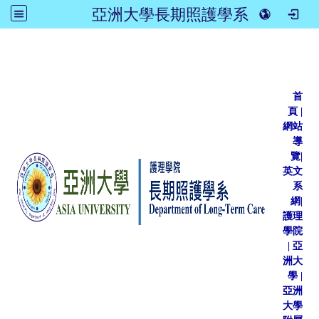
亞洲大學長期照護學系
:::
首
頁
|
網站
導
覽
|
英文
系
網
|
護理
學院
|
亞
洲大
學
|
亞洲
大學