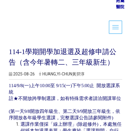
附屬
醫院
Toggle 
114-1學期開學加退選及超修申請公
告（含今年暑轉二、三年級新生）
2025-08-26
HUANG,YI-CHUN黃羿淳
114/9/8(一)上午10:00至 9/15(一)下午5:00止 開放選課系
統
註★不開放跨學制選課，如有特殊需求者請洽開課單位
(第一天9/8開放四年級生、第二天9/9開放三年級生，依
序開放各年級學生選課，完整選課公告請參閱附件)
選課作業僅採「線上辦理」(除超修外)，本處無任
何紙本加退選表單；學生應於「選課期間」自行