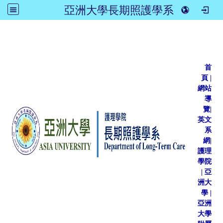
亞洲大學長期照護學系
:::
首
頁
|
網站
導
覽
|
英文
系
網
|
護理
學院
|
亞
洲大
學
|
亞洲
大學