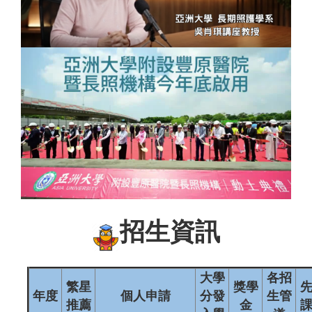
招生資訊
大學
各招
繁星
獎學
年度
個人申請
分發
生管
推薦
金