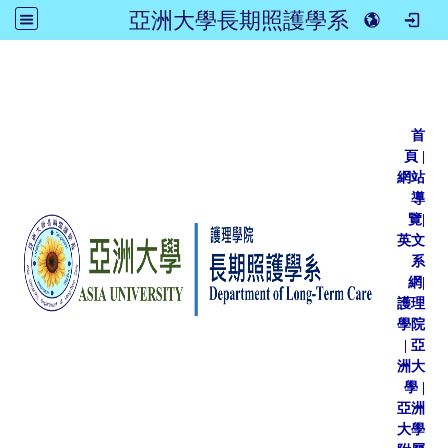
亞洲大學長期照護學系
:::
首
頁
|
網站
導
覽
|
英文
系
網
|
護理
學院
|
亞
洲大
學
|
亞洲
大學