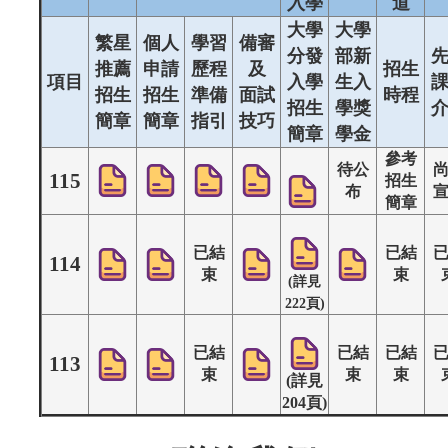
入學
道
大學
大學
繁星
個人
學習
備審
分發
部新
推薦
申請
歷程
及
招生
項目
入學
生入
招生
招生
準備
面試
時程
招生
學獎
簡章
簡章
指引
技巧
簡章
學金
參考
待公
115
招生
布
簡章
已結
已結
114
束
束
(詳見
222頁)
已結
已結
已結
113
束
束
束
(詳見
204頁)