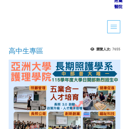
附屬
醫院
Toggle 
高中生專區
瀏覽人次:
7655